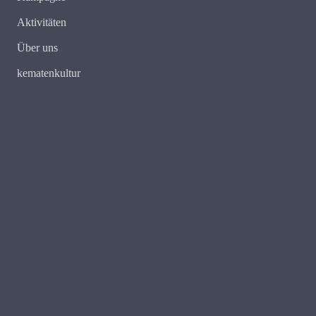
Aktivitäten
Über uns
kematenkultur
E-Mail:
redaktion@kematenkenntsich.tirol
Web:
https://kematenkenntsich.com
Mobil: 0699 11346604
Fritz Arnold Weg 5a
A – 6175 Kematen in Tirol