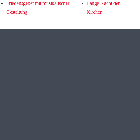
Friedensgebet mit musikalischer
Lange Nacht der
Gestaltung
Kirchen
Miteinander