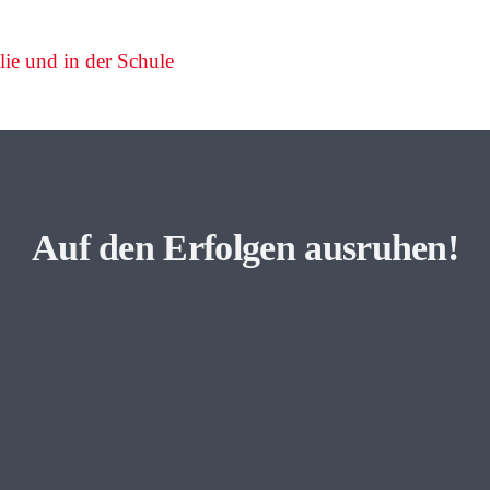
ie und in der Schule
Auf den Erfolgen ausruhen!
Hands up!
otowettbewerb
Start Cafe
s zum 10. April
Caminata a
verlängert
20.5.22