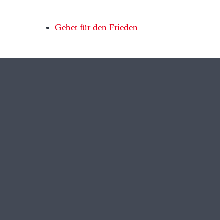
Gebet für den Frieden
m
Ganz Kematen
wichtelt wieder!