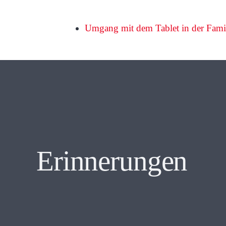
Umgang mit dem Tablet in der Famil
F
Erinnerungen
Die analoge Hallo!
bi
Aktion