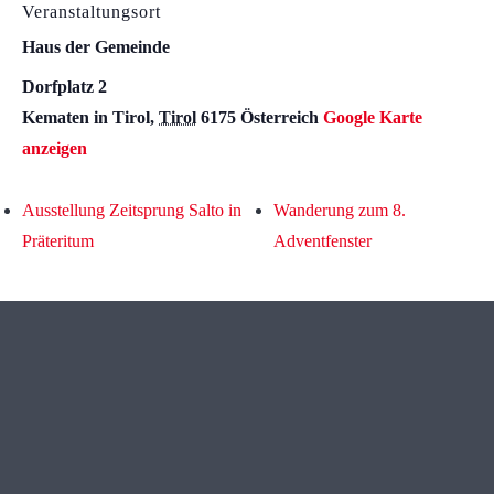
Veranstaltungsort
Haus der Gemeinde
Dorfplatz 2
Kematen in Tirol
,
Tirol
6175
Österreich
Google Karte
anzeigen
Ausstellung Zeitsprung Salto in
Wanderung zum 8.
Präteritum
Adventfenster