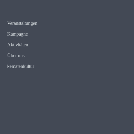
Veranstaltungen
Kampagne
Aktivitäten
Über uns
kematenkultur
E-Mail:
redaktion@kematenkenntsich.tirol
Web:
https://kematenkenntsich.com
Mobil: 0699 11346604