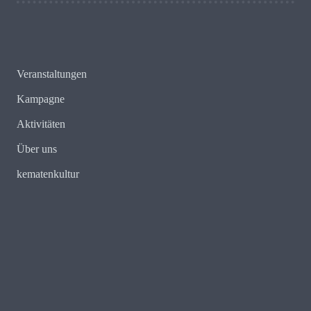
Veranstaltungen
Kampagne
Aktivitäten
Über uns
kematenkultur
E-Mail:
redaktion@kematenkenntsich.tirol
Web:
https://kematenkenntsich.com