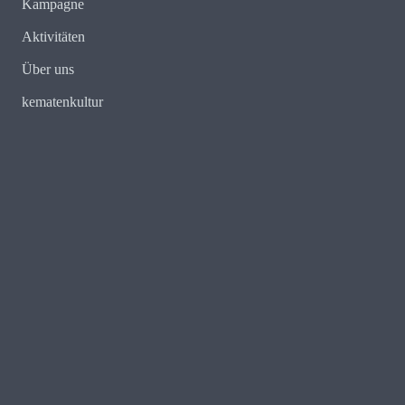
Kampagne
Aktivitäten
Über uns
kematenkultur
E-Mail:
redaktion@kematenkenntsich.tirol
Web:
https://kematenkenntsich.com
Mobil: 0699 11346604
Fritz Arnold Weg 5a
A – 6175 Kematen in Tirol