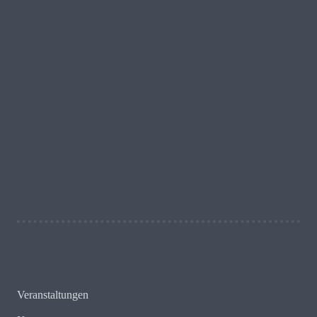
23 + 13 = ?
Schreib uns!
Veranstaltungen