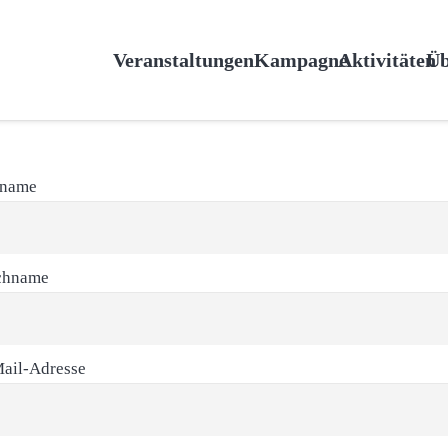
Veranstaltungen
Kampagne
Aktivitäten
Üb
rname
chname
ail-Adresse