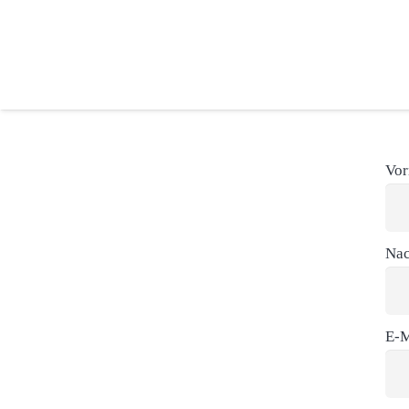
Vo
Na
E-M