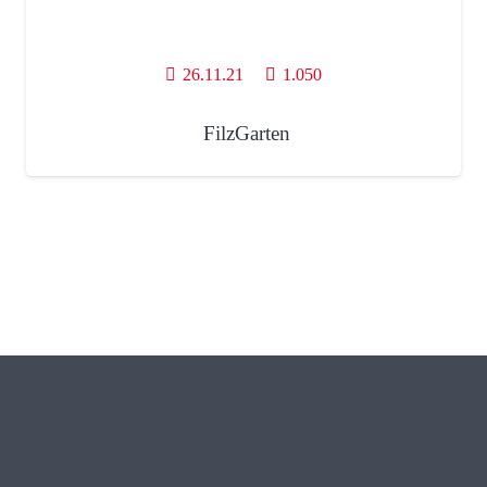
26.11.21
1.050
FilzGarten