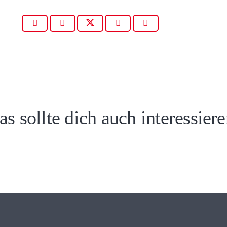
Mobilität –
vielschichtig,
lbstverständlich,
as sollte dich auch interessiere
ebensnotwendig
Inzing ganz n