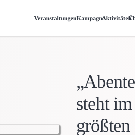
Veranstaltungen
Kampagne
Aktivitäten
Üb
„Abent
steht im
größten 