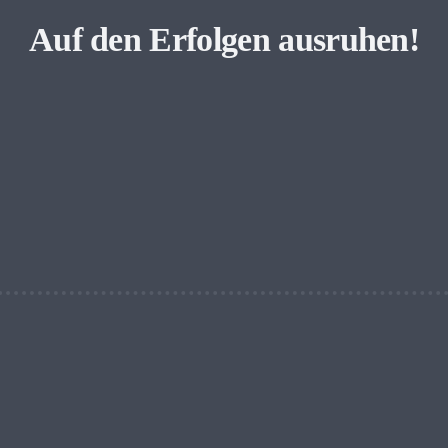
Auf den Erfolgen ausruhen!
Hands up!
otowettbewerb
s zum 10. April
verlängert
Kemater Radlk