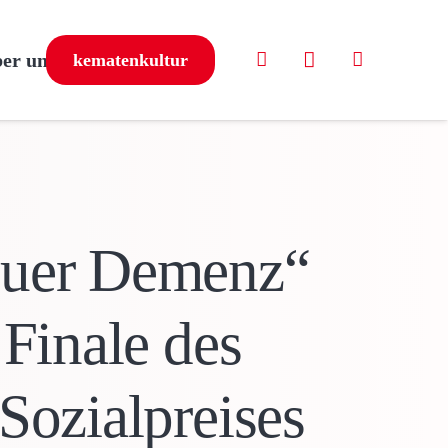
er uns
kematenkultur
euer Demenz“
 Finale des
Sozialpreises