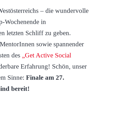
Westösterreichs – die wundervolle
p-Wochenende in
 letzten Schliff zu geben.
e MentorInnen sowie spannender
isten des
„Get Active Social
derbare Erfahrung! Schön, unser
em Sinne:
Finale am 27.
nd bereit!