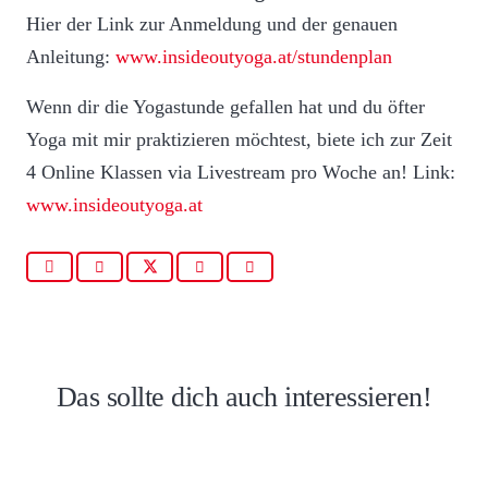
Hier der Link zur Anmeldung und der genauen
Anleitung:
www.insideoutyoga.at/stundenplan
Wenn dir die Yogastunde gefallen hat und du öfter
Yoga mit mir praktizieren möchtest, biete ich zur Zeit
4 Online Klassen via Livestream pro Woche an! Link:
www.insideoutyoga.at
The
Scottish
Kleiner
Isle
Garten,
of
große
Das sollte dich auch interessieren!
Bute
Möglichkeiten!
Sperlinge