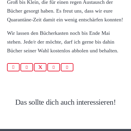
Groß bis Klein, die für einen regen Austausch der
Bücher gesorgt haben. Es freut uns, dass wir eure
Quarantäne-Zeit damit ein wenig entschärfen konnten!
Kematen
Wir lassen den Bücherkasten noch bis Ende Mai
Kennt
stehen. Jede/r der möchte, darf ich gerne bis dahin
Sich
Bücher seiner Wahl kostenlos abholen und behalten.
–
gemeinsam
unterwegs
zu
einem
Inzing
wenn
lebendigen
ganz
du
Das sollte dich auch interessieren!
Miteinander
nah
mitmachs