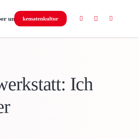
er uns
kematenkultur
erkstatt: Ich
er